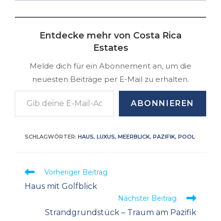
Entdecke mehr von Costa Rica
Estates
Melde dich für ein Abonnement an, um die
neuesten Beiträge per E-Mail zu erhalten.
Gib deine E-Mail-Adresse ein ...
ABONNIEREN
SCHLAGWÖRTER
:
HAUS
,
LUXUS
,
MEERBLICK
,
PAZIFIK
,
POOL
Weitere
Vorheriger Beitrag
Artikel
Haus mit Golfblick
ansehen
Nächster Beitrag
Strandgrundstück – Traum am Pazifik