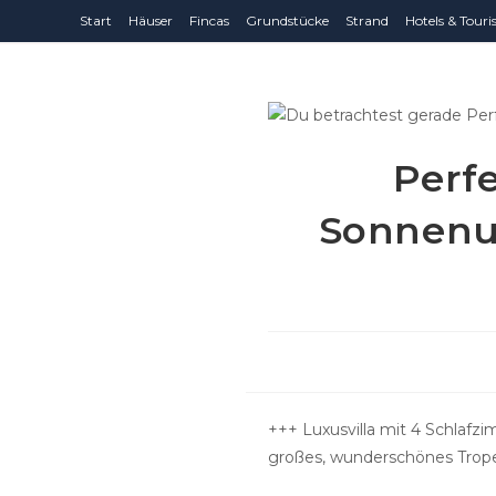
Zum
Start
Häuser
Fincas
Grundstücke
Strand
Hotels & Tour
Inhalt
springen
Perf
Sonnenun
+++ Luxusvilla mit 4 Schlaf
großes, wunderschönes Trop