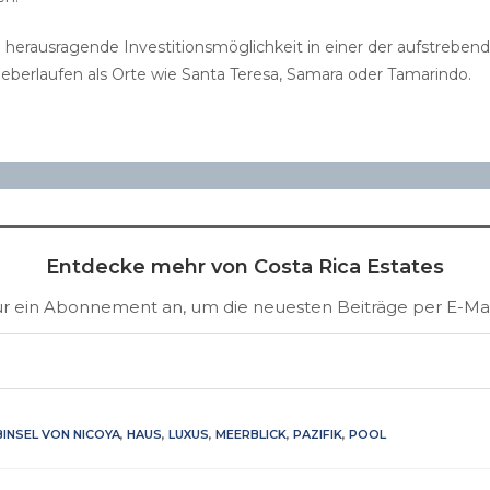
e herausragende Investitionsmöglichkeit in einer der aufstrebe
ueberlaufen als Orte wie Santa Teresa, Samara oder Tamarindo.
Entdecke mehr von Costa Rica Estates
ür ein Abonnement an, um die neuesten Beiträge per E-Mail
BINSEL VON NICOYA
,
HAUS
,
LUXUS
,
MEERBLICK
,
PAZIFIK
,
POOL