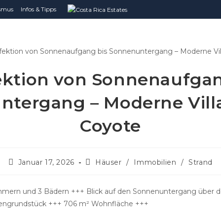
ismus
Infos & Tipps
ektion von Sonnenaufgan
tergang – Moderne Villa
Coyote
Beitrag
Beitrags-
Januar 17, 2026
Häuser
/
Immobilien
/
Strand
veröffentlicht:
Kategorie:
zimmern und 3 Bädern +++ Blick auf den Sonnenuntergang über d
engrundstück +++ 706 m² Wohnfläche +++