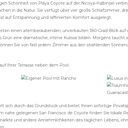
igen Schönheit von Playa Coyote auf der Nicoya-Halbinsel verb
uchen in die Natur. Sie verfügt über vier große Schlafzimmer, 
 ist auf Entspannung und raffinierten Komfort ausgelegt.
en einen atemberaubenden, unverbauten 180-Grad-Blick auf de
 Grün eine dramatische, intime Kulisse bilden. Morgens taucht 
 können Sie von fast jedem Zimmer aus den strahlenden Sonne
auf Ihrer Terrasse neben dem Pool.
elt sich durch das Grundstück und bietet Ihnen sofortige Privats
 Im nahe gelegenen San Francisco de Coyote finden Sie lokale Re
märkte und andere Annehmlichkeiten des täglichen Lebens, o
en.