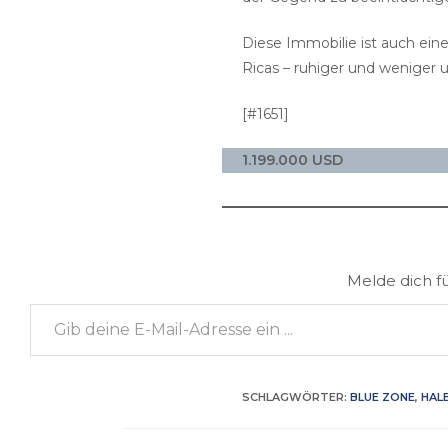
Diese Immobilie ist auch ein
Ricas – ruhiger und weniger 
[#1651]
1.199.000 USD
Melde dich f
Gib deine E-Mail-Adresse ein ...
SCHLAGWÖRTER
:
BLUE ZONE
,
HAL