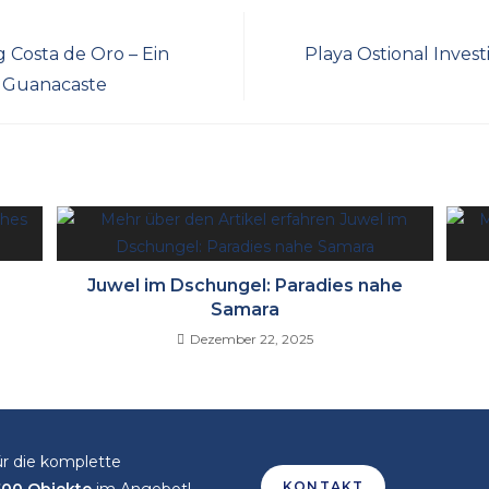
Costa de Oro – Ein
Playa Ostional Investi
n Guanacaste
N
Juwel im Dschungel: Paradies nahe
Samara
Dezember 22, 2025
r die komplette
KONTAKT
500 Objekte
im Angebot!