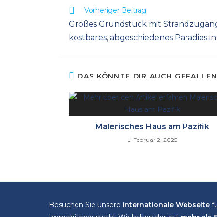
Weitere
Vorheriger Beitrag
Artikel
Großes Grundstück mit Strandzugang 
ansehen
kostbares, abgeschiedenes Paradies i
DAS KÖNNTE DIR AUCH GEFALLE
Malerisches Haus am Pazifik
Februar 2, 2025
Besuchen Sie unsere
internationale Webseite
fü
Immobilienauswahl. Wir haben derzeit
mehr als 